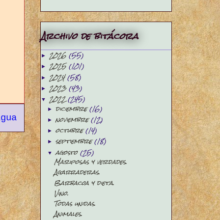
Archivo de bitácora
2026
(55)
►
2025
(101)
►
2024
(58)
►
2023
(43)
►
2022
(245)
▼
diciembre
(16)
►
igua
noviembre
(12)
►
octubre
(14)
►
septiembre
(18)
►
agosto
(25)
▼
Mariposas y verdades.
Agarraderas.
Barbacoa y dieta.
Vino.
Todas unidas.
Animales.