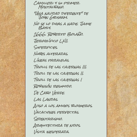
Camilleri y su primer
Montalbano.
"Una navidad diferente" de
John Grisham.
No se lo digas a nadie. Jaime
Bayly.
2666. Roberto Bolaño.
Jeroglífico LXII.
Superficies.
Nubes alteradas.
Líneas paralelas.
Trolls de las cavernas III.
Troll de las cavernas II.
Troll de las cavernas I
Robinsón resumido.
De Cabo Verde.
Las Landas.
Aviso a los amigos blogueros.
Vacaciones perfectas.
Sedentarismo.
Arquitectura de nidos.
Visita inesperada.