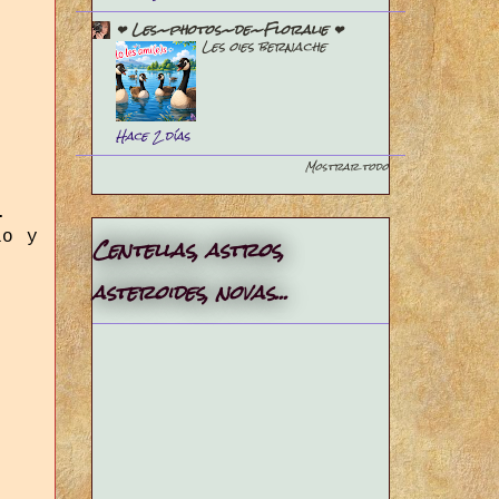
❤ Les~photos~de~Floralie ❤
Les oies bernache
Hace 2 días
Mostrar todo
.
lo y
Centellas, astros,
asteroides, novas...