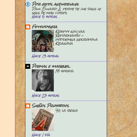
Por estos andurriales
Paul Éluard: À perte de vue dans le
sens de mon corps
Hace 5 horas
Fotoodyseja
Krypty kościoła
Reformatów -
podziemna nekropolia
Krakowa
Hace 13 horas
Poemas e imagenes..
Mi hogar.
Hace 23 horas
Sueños Prohibidos
Yo, la reina
Hace 1 día