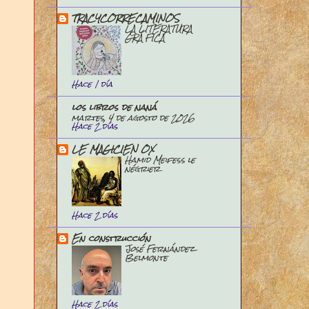
TRACYCORRECAMINOS
LA LITERATURA
GRÁFICA
Hace 1 día
los libros de naná
martes, 4 de agosto de 2026
Hace 2 días
LE MAGICIEN OX
Hamid Meifess le
négrier
Hace 2 días
En construcción
José Fernández
Belmonte
Hace 2 días