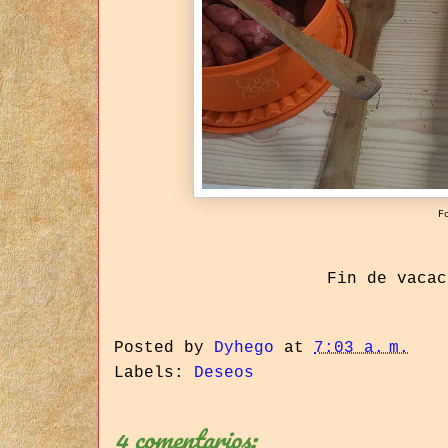
F
Fin de vacac
Posted by
Dyhego
at
7:03 a. m.
Labels:
Deseos
4 comentarios: