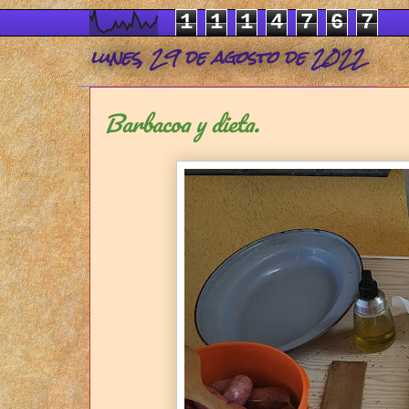
1
1
1
4
7
6
7
lunes, 29 de agosto de 2022
Barbacoa y dieta.