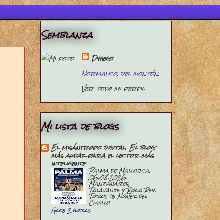
Semblanza
Dyhego
Normalico, del montón.
Ver todo mi perfil
Mi lista de blogs
El misántropo digital. El blog
más audaz para el lector más
inteligente.
Palma de Mallorca.
06.08.2026.
Manzanares,
Talavante y Roca Rey.
Toros de Núñez del
Cuvillo
Hace 2 horas